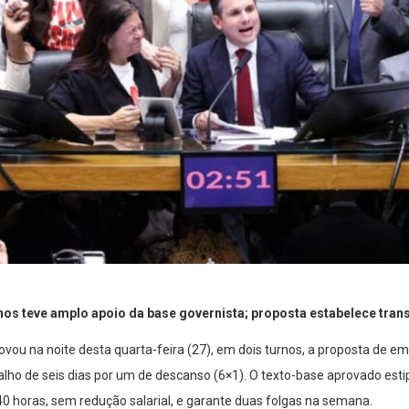
os teve amplo apoio da base governista; proposta estabelece tran
ou na noite desta quarta-feira (27), em dois turnos, a proposta de em
alho de seis dias por um de descanso (6×1). O texto-base aprovado esti
 horas, sem redução salarial, e garante duas folgas na semana.