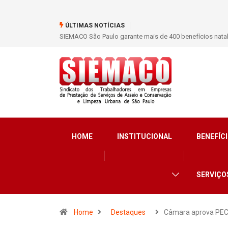
ÚLTIMAS NOTÍCIAS
ores do Asseio em 2026
SIEMACO São Paulo marca presença em conferência int
limpeza e segurança
HOME
INSTITUCIONAL
BENEFÍCI
SERVIÇO
Home
Destaques
Câmara aprova PE