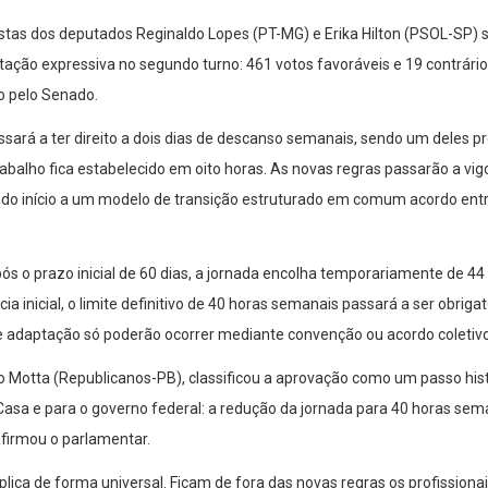
stas dos deputados Reginaldo Lopes (PT-MG) e Erika Hilton (PSOL-SP) so
ação expressiva no segundo turno: 461 votos favoráveis e 19 contrários. 
o pelo Senado.
assará a ter direito a dois dias de descanso semanais, sendo um deles 
rabalho fica estabelecido em oito horas. As novas regras passarão a vig
o início a um modelo de transição estruturado em comum acordo entre
pós o prazo inicial de 60 dias, a jornada encolha temporariamente de 4
 inicial, o limite definitivo de 40 horas semanais passará a ser obriga
de adaptação só poderão ocorrer mediante convenção ou acordo coletivo
Motta (Republicanos-PB), classificou a aprovação como um passo históri
asa e para o governo federal: a redução da jornada para 40 horas sema
afirmou o parlamentar.
plica de forma universal. Ficam de fora das novas regras os profissiona