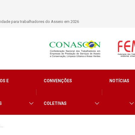
ernacional que debate os desafios do setor de
OS E
CONVENÇÕES
NOTÍCIAS
S
COLETIVAS
C…