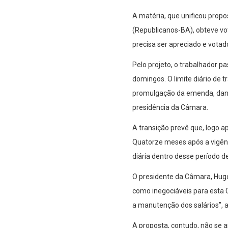
A matéria, que unificou propo
(Republicanos-BA), obteve vot
precisa ser apreciado e votad
Pelo projeto, o trabalhador p
domingos. O limite diário de t
promulgação da emenda, dand
presidência da Câmara.
A transição prevê que, logo a
Quatorze meses após a vigência
diária dentro desse período 
O presidente da Câmara, Hugo 
como inegociáveis para esta C
a manutenção dos salários”, 
A proposta, contudo, não se a