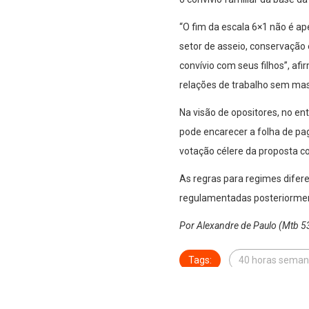
“O fim da escala 6×1 não é a
setor de asseio, conservação 
convívio com seus filhos”, af
relações de trabalho sem mas
Na visão de opositores, no e
pode encarecer a folha de pa
votação célere da proposta co
As regras para regimes difere
regulamentadas posteriormente
Por Alexandre de Paulo (Mtb 
Tags:
40 horas seman