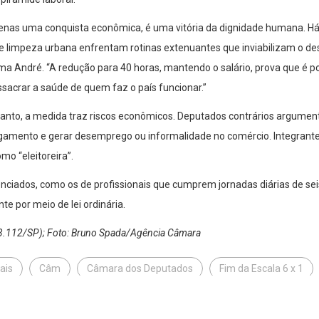
penas uma conquista econômica, é uma vitória da dignidade humana. H
e limpeza urbana enfrentam rotinas extenuantes que inviabilizam o des
irma André. “A redução para 40 horas, mantendo o salário, prova que é p
sacrar a saúde de quem faz o país funcionar.”
ntanto, a medida traz riscos econômicos. Deputados contrários argumen
gamento e gerar desemprego ou informalidade no comércio. Integrantes
mo “eleitoreira”.
nciados, como os de profissionais que cumprem jornadas diárias de sei
 por meio de lei ordinária.
53.112/SP); Foto: Bruno Spada/Agência Câmara
ais
Câm
Câmara dos Deputados
Fim da Escala 6 x 1