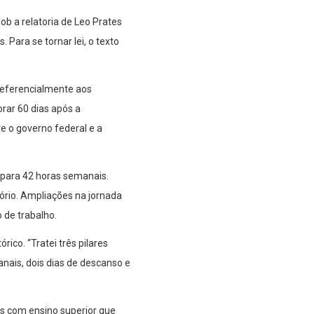
b a relatoria de Leo Prates
Para se tornar lei, o texto
preferencialmente aos
orar 60 dias após a
 o governo federal e a
4 para 42 horas semanais.
tório. Ampliações na jornada
 de trabalho.
co. “Tratei três pilares
nais, dois dias de descanso e
is com ensino superior que