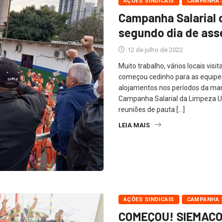
AÇÕES SINDICAIS
CAMPANHA S
Campanha Salarial 
segundo dia de ass
12 de julho de 2022
Muito trabalho, vários locais vis
começou cedinho para as equipe
alojamentos nos períodos da manh
Campanha Salarial da Limpeza Ur
reuniões de pauta […]
LEIA MAIS
AÇÕES SINDICAIS
CAMPANHA S
COMEÇOU! SIEMACO-