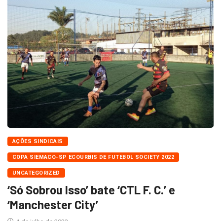
AÇÕES SINDICAIS
COPA SIEMACO-SP ECOURBIS DE FUTEBOL SOCIETY 2022
UNCATEGORIZED
‘Só Sobrou Isso’ bate ‘CTL F. C.’ e
‘Manchester City’