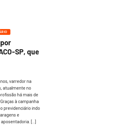
ÁRIO
 por
MACO-SP, que
anos, varredor na
s, atualmente no
profissão há mais de
. Graças à campanha
o previdenciário indo
garagens e
 aposentadoria. […]