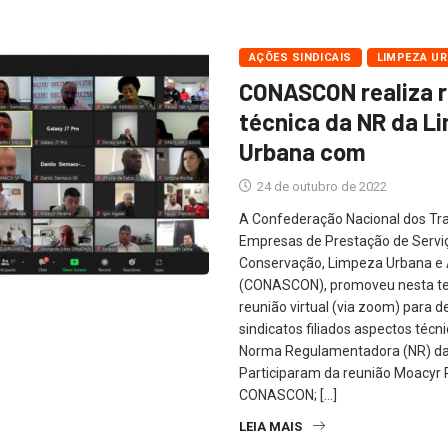
AÇÕES SINDICAIS
LIMPEZA U
CONASCON realiza 
técnica da NR da L
Urbana com
24 de outubro de 2022
A Confederação Nacional dos Tr
Empresas de Prestação de Serviç
Conservação, Limpeza Urbana e
(CONASCON), promoveu nesta ter
reunião virtual (via zoom) para 
sindicatos filiados aspectos técn
Norma Regulamentadora (NR) da
Participaram da reunião Moacyr P
CONASCON; […]
LEIA MAIS