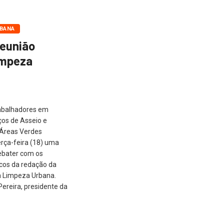
RBANA
reunião
impeza
abalhadores em
os de Asseio e
 Áreas Verdes
ça-feira (18) uma
debater com os
icos da redação da
 Limpeza Urbana.
ereira, presidente da