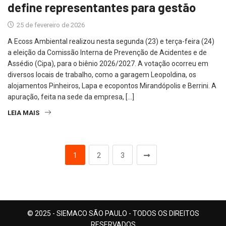
define representantes para gestão
25 de fevereiro de 2026
A Ecoss Ambiental realizou nesta segunda (23) e terça-feira (24)
a eleição da Comissão Interna de Prevenção de Acidentes e de
Assédio (Cipa), para o biênio 2026/2027. A votação ocorreu em
diversos locais de trabalho, como a garagem Leopoldina, os
alojamentos Pinheiros, Lapa e ecopontos Mirandópolis e Berrini. A
apuração, feita na sede da empresa, […]
LEIA MAIS
1
2
3
© 2025 - SIEMACO SÃO PAULO - TODOS OS DIREITOS
RESERVADOS