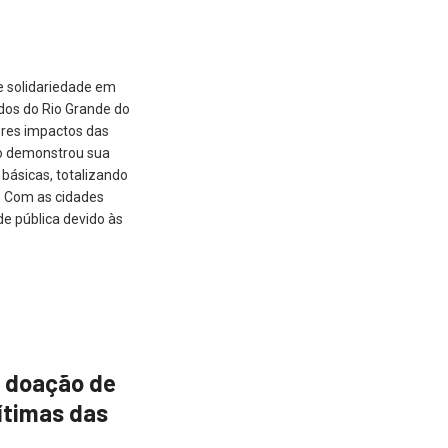
e solidariedade em
dos do Rio Grande do
ores impactos das
o demonstrou sua
 básicas, totalizando
. Com as cidades
e pública devido às
 doação de
ítimas das