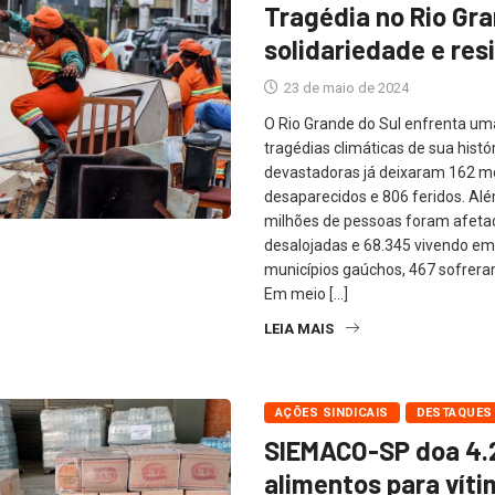
Tragédia no Rio Gra
solidariedade e resi
23 de maio de 2024
O Rio Grande do Sul enfrenta um
tragédias climáticas de sua histó
devastadoras já deixaram 162 mo
desaparecidos e 806 feridos. Alé
milhões de pessoas foram afeta
desalojadas e 68.345 vivendo em
municípios gaúchos, 467 sofrera
Em meio […]
LEIA MAIS
AÇÕES SINDICAIS
DESTAQUES
SIEMACO-SP doa 4.
alimentos para víti