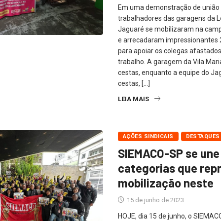
Em uma demonstração de união e
trabalhadores das garagens da L
Jaguaré se mobilizaram na cam
e arrecadaram impressionantes 
para apoiar os colegas afastados
trabalho. A garagem da Vila Mari
cestas, enquanto a equipe do Ja
cestas, […]
LEIA MAIS
AÇÕES SINDICAIS
DESTAQUES
SIEMACO-SP se une
categorias que rep
mobilização neste
15 de junho de 2023
HOJE, dia 15 de junho, o SIEMAC