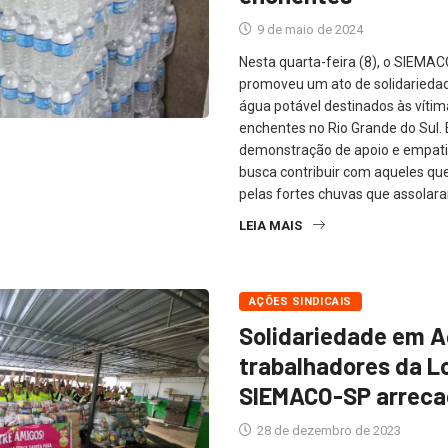
9 de maio de 2024
Nesta quarta-feira (8), o SIEMA
promoveu um ato de solidariedad
água potável destinados às víti
enchentes no Rio Grande do Sul
demonstração de apoio e empatia
busca contribuir com aqueles q
pelas fortes chuvas que assolaram
LEIA MAIS
AÇÕES SINDICAIS
Solidariedade em A
trabalhadores da L
SIEMACO-SP arrec
28 de dezembro de 2023