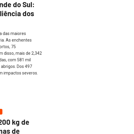
nde do Sul:
liência dos
a das maiores
ria. As enchentes
rtos, 75
m disso, mais de 2,342
das, com 581 mil
 abrigos. Dos 497
m impactos severos.
200 kg de
mas de