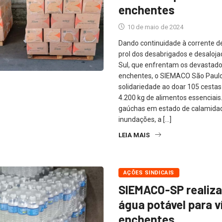
enchentes
10 de maio de 2024
Dando continuidade à corrente d
prol dos desabrigados e desaloja
Sul, que enfrentam os devastad
enchentes, o SIEMACO São Paul
solidariedade ao doar 105 cestas
4.200 kg de alimentos essenciais
gaúchas em estado de calamidad
inundações, a […]
LEIA MAIS
AÇÕES SINDICAIS
SIEMACO-SP realiza
água potável para v
enchentes