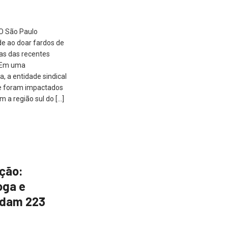
CO São Paulo
e ao doar fardos de
mas das recentes
. Em uma
, a entidade sindical
ue foram impactados
 a região sul do […]
ção:
oga e
adam 223