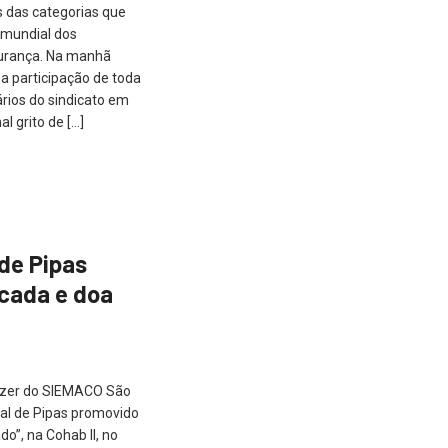
s das categorias que
 mundial dos
urança. Na manhã
a participação de toda
ários do sindicato em
l grito de […]
 de Pipas
cada e doa
Lazer do SIEMACO São
al de Pipas promovido
o”, na Cohab II, no