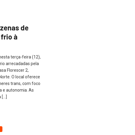
zenas de
frio à
sta terça-feira (12),
rio arrecadadas pela
sa Florescer 2,
orte. O local oferece
heres trans, com foco
ia e autonomia. As
 […]