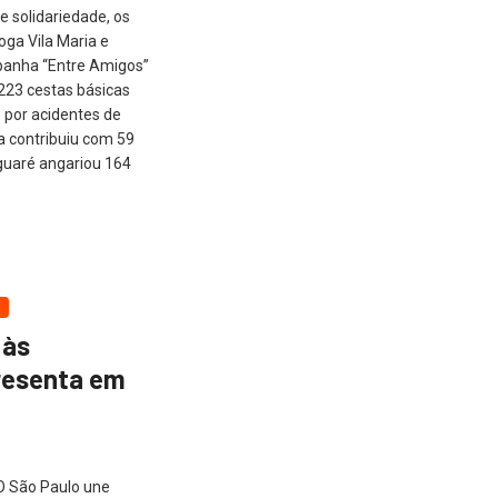
 solidariedade, os
oga Vila Maria e
panha “Entre Amigos”
223 cestas básicas
 por acidentes de
a contribuiu com 59
guaré angariou 164
 às
resenta em
O São Paulo une