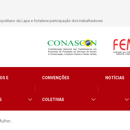
politano da Lapa e fortalece participação dos trabalhadores
OS E
CONVENÇÕES
NOTÍCIAS
S
COLETIVAS
Mulher…