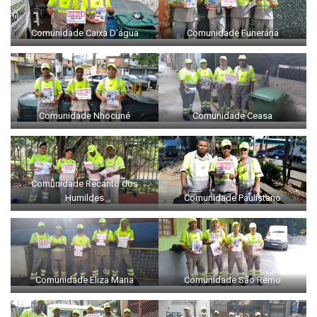
Comunidade Caixa D’água
Comunidade Funerária
Comunidade Nhocuné
Comunidade Ceasa
Comunidade Recanto dos
Humildes
Comunidade Paulistano
Comunidade Eliza Maria
Comunidade São Remo