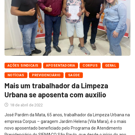
AÇÕES SINDICAIS
APOSENTADORIA
CORPUS
GERAL
NOTÍCIAS
PREVIDENCIÁRIO
SAÚDE
Mais um trabalhador da Limpeza
Urbana se aposenta com auxílio
18 de abril de 2022
José Pardim da Mata, 65 anos, trabalhador da Limpeza Urbana na
empresa Corpus – garagem Jardim Helena (Vila Mara), é o mais
novo aposentado beneficiado pelo Programa de Atendimento
Previdenciário do SIEMACO São Paulo, que desde o início do ano