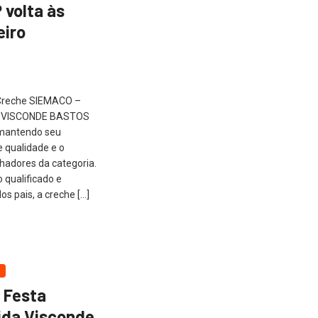
volta às
eiro
a Creche SIEMACO –
IDA VISCONDE BASTOS
, mantendo seu
 qualidade e o
lhadores da categoria.
qualificado e
s pais, a creche […]
 Festa
ida Visconde