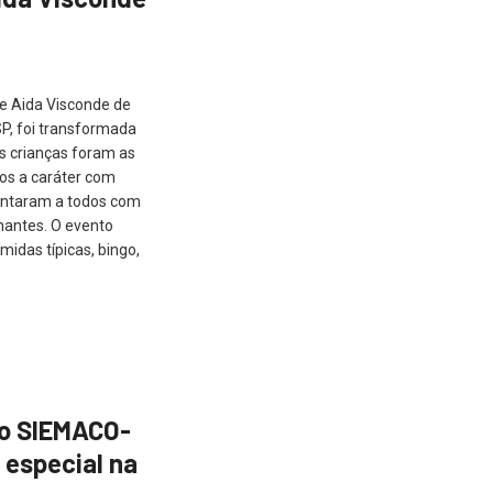
he Aida Visconde de
P, foi transformada
s crianças foram as
dos a caráter com
cantaram a todos com
antes. O evento
idas típicas, bingo,
lo SIEMACO-
 especial na