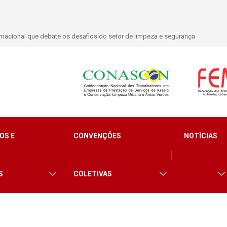
 quase 9 mil novas filiações no primeiro semestre de 2026
OS E
CONVENÇÕES
NOTÍCIAS
S
COLETIVAS