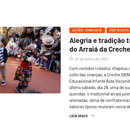
AÇÕES SINDICAIS
DESTAQUES
Alegria e tradição
do Arraiá da Crech
30 de junho de 2025
Com vestidos rodados, chapéus de
solto das crianças, a Creche SI
Educacional Infantil Aida Viscon
último sábado, dia 28, uma de su
queridas: o tradicional arraiá ju
animadas, clima de confraterniz
sabores típicos reuniram cerca d
LEIA MAIS