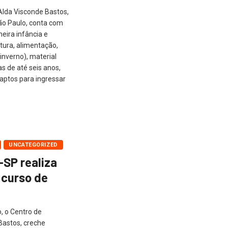
 Alda Visconde Bastos,
o Paulo, conta com
eira infância e
tura, alimentação,
nverno), material
as de até seis anos,
aptos para ingressar
UNCATEGORIZED
SP realiza
a curso de
 o ​​Centro de
Bastos, creche