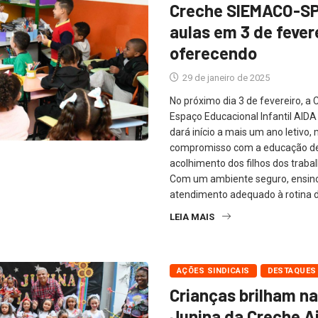
Creche SIEMACO-SP 
aulas em 3 de fever
oferecendo
29 de janeiro de 2025
No próximo dia 3 de fevereiro, 
Espaço Educacional Infantil A
dará início a mais um ano letivo
compromisso com a educação de
acolhimento dos filhos dos traba
Com um ambiente seguro, ensino 
atendimento adequado à rotina do
LEIA MAIS
AÇÕES SINDICAIS
DESTAQUES
Crianças brilham na
Junina da Creche A