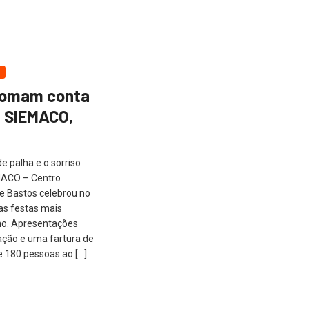
 tomam conta
e SIEMACO,
 palha e o sorriso
EMACO – Centro
de Bastos celebrou no
as festas mais
nino. Apresentações
ação e uma fartura de
e 180 pessoas ao […]