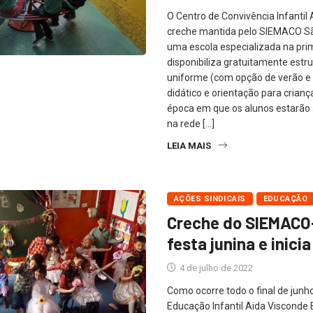
O Centro de Convivência Infantil
creche mantida pelo SIEMACO Sã
uma escola especializada na prim
disponibiliza gratuitamente estru
uniforme (com opção de verão e i
didático e orientação para crianç
época em que os alunos estarão 
na rede […]
LEIA MAIS
AÇÕES SINDICAIS
EDUCAÇÃO
Creche do SIEMACO-
festa junina e inici
4 de julho de 2022
Como ocorre todo o final de junho,
Educação Infantil Aida Visconde 