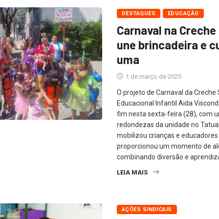
DESTAQUES
EDUCAÇÃO
Carnaval na Crech
une brincadeira e c
uma
1 de março de 2025
O projeto de Carnaval da Crech
Educacional Infantil Aida Viscon
fim nesta sexta-feira (28), com u
redondezas da unidade no Tatuapé
mobilizou crianças e educadores
proporcionou um momento de ale
combinando diversão e aprendiz
LEIA MAIS
AÇÕES SINDICAIS