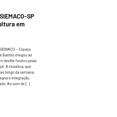
e SIEMACO-SP
ultura em
e SIEMACO – Espaço
de Bastos chegou ao
m desfile festivo pelas
. A iniciativa, que
 ao longo da semana,
gria e integração,
ado. Ao som de […]