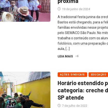
próxima
19 de junho de 2024
A tradicional festa junina da cre
Bastos está chegando, para a fel
famílias envolvidas nesse projet
pelo SIEMACO São Paulo. No mês
trabalha o conteúdo com os alun
folclórico, com uma preparação 
aula, […]
LEIA MAIS
AÇÕES SINDICAIS
EDUCAÇÃO
Horário estendido p
categoria: creche 
SP atende
7 de julho de 2022