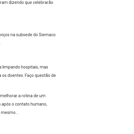
deram dizendo que celebrarão
erviços na subsede do Siemaco.
.
a limpando hospitais, mas
a os doentes. Faço questão de
melhorar a rotina de um
a após o contato humano,
ti mesmo…