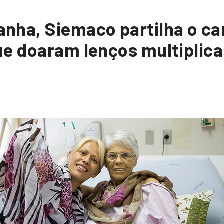
nha, Siemaco partilha o ca
ue doaram lenços multiplic