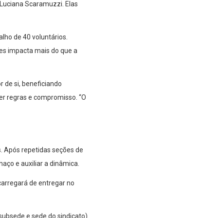
a Luciana Scaramuzzi. Elas
lho de 40 voluntários.
es impacta mais do que a
r de si, beneficiando
uer regras e compromisso. “O
es. Após repetidas seções de
haço e auxiliar a dinâmica.
arregará de entregar no
subsede e sede do sindicato).