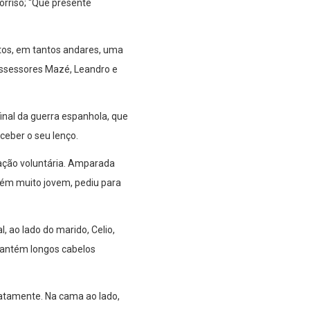
orriso; “Que presente
itos, em tantos andares, uma
assessores Mazé, Leandro e
inal da guerra espanhola, que
ceber o seu lenço.
 ação voluntária. Amparada
bém muito jovem, pediu para
, ao lado do marido, Celio,
mantém longos cabelos
iatamente. Na cama ao lado,