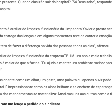
 presente. Quando elas irão sair do hospital? “Só Deus sabe”, respon
spital.
nto é auxiliar de limpeza, funcionária da Limpadora Xavier e presta s
r da entrega dos lenços e em alguns momentos teve de conter a emoção
e tem de fazer a diferença na vida das pessoas todos os dias”, afirmou.
uxiliar de limpeza, funcionária da empresaTB. Há um ano e meio trabalh
ão é maior do que a faxina. “Eu ajudo a manter um ambiente melhor par
”.
ssionante como um olhar, um gesto, uma palavra ou apenas ouvir pode 
tal. É impressionante como os olhos brilham e se enchem de esperanç
do dos mandamentos se materializa: Amai-vos uns aos outros como a 
aram um lenço a pedido do sindicato