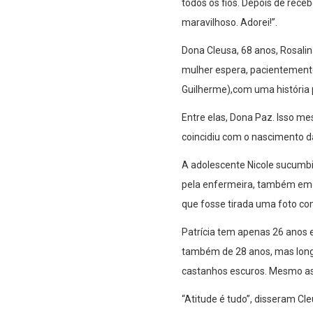
todos os fios. Depois de rece
maravilhoso. Adorei!”.
Dona Cleusa, 68 anos, Rosalin
mulher espera, pacientement
Guilherme),com uma história p
Entre elas, Dona Paz. Isso me
coincidiu com o nascimento da
A adolescente Nicole sucumbiu
pela enfermeira, também emoc
que fosse tirada uma foto co
Patrícia tem apenas 26 anos e
também de 28 anos, mas longe
castanhos escuros. Mesmo as
“Atitude é tudo”, disseram Cl