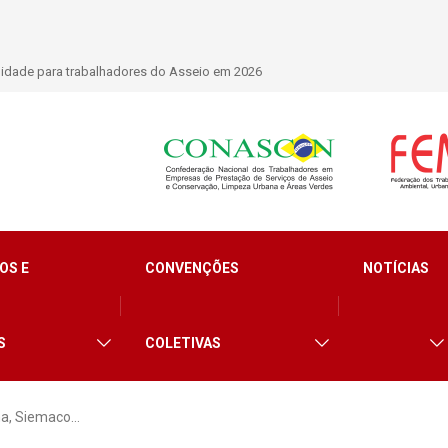
lidade para trabalhadores do Asseio em 2026
OS E
CONVENÇÕES
NOTÍCIAS
S
COLETIVAS
a, Siemaco…