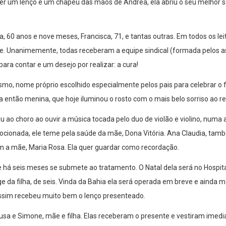
ber um lenço e um chapéu das mãos de Andrea, ela abriu o seu melhor s
a, 60 anos e nove meses, Francisca, 71, e tantas outras. Em todos os le
e. Unanimemente, todas receberam a equipe sindical (formada pelos 
ara contar e um desejo por realizar: a cura!
smo, nome próprio escolhido especialmente pelos pais para celebrar o f
 então menina, que hoje iluminou o rosto com o mais belo sorriso ao re
 ao choro ao ouvir a música tocada pelo duo de violão e violino, numa
ionada, ele teme pela saúde da mãe, Dona Vitória. Ana Claudia, tam
m a mãe, Maria Rosa. Ela quer guardar como recordação.
 há seis meses se submete ao tratamento. O Natal dela será no Hospital
 da filha, de seis. Vinda da Bahia ela será operada em breve e ainda 
sim recebeu muito bem o lenço presenteado.
eusa e Simone, mãe e filha. Elas receberam o presente e vestiram imed