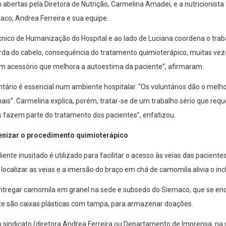
m abertas pela Diretora de Nutrição, Carmelina Amadei, e a nutricionist
co, Andrea Ferreira e sua equipe.
nico de Humanização do Hospital e ao lado de Luciana coordena o traba
rda do cabelo, consequência do tratamento quimioterápico, muitas vez
 um acessório que melhora a autoestima da paciente”, afirmaram.
ntário é essencial num ambiente hospitalar. “Os voluntários dão o melho
nais”. Carmelina explica, porém, tratar-se de um trabalho sério que req
s fazem parte do tratamento dos pacientes”, enfatizou.
nizar o procedimento quimioterápico
ente inusitado é utilizado para facilitar o acesso às veias das pacient
il localizar as veias e a imersão do braço em chá de camomila alivia o inc
ntregar camomila em granel na sede e subsedo do Siemaco, que se enc
nte são caixas plásticas com tampa, para armazenar doações.
 sindicato (diretora Andrea Ferreira ou Departamento de Imprensa, na 