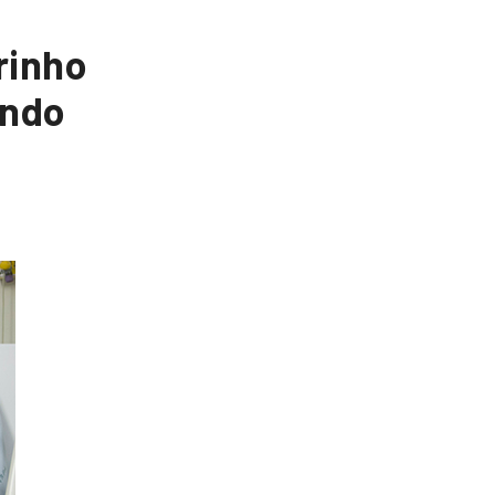
rinho
ando