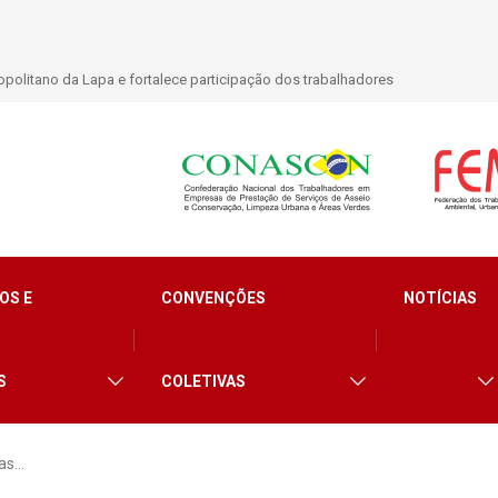
lidade para trabalhadores do Asseio em 2026
OS E
CONVENÇÕES
NOTÍCIAS
S
COLETIVAS
gas…