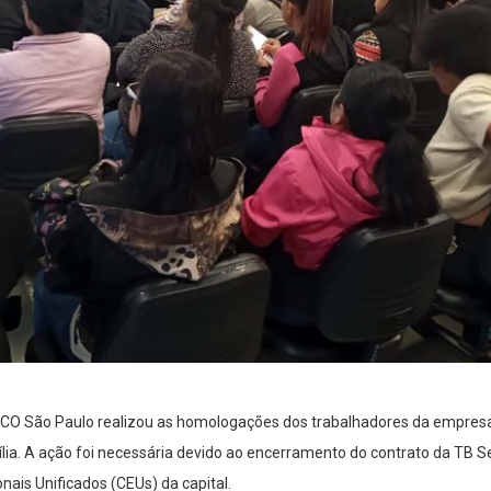
O São Paulo realizou as homologações dos trabalhadores da empresa 
cília. A ação foi necessária devido ao encerramento do contrato da TB S
nais Unificados (CEUs) da capital.