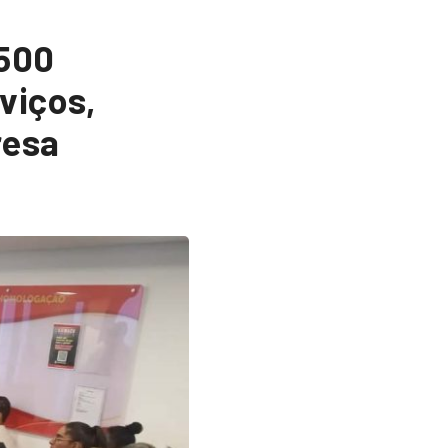
 500
viços,
resa