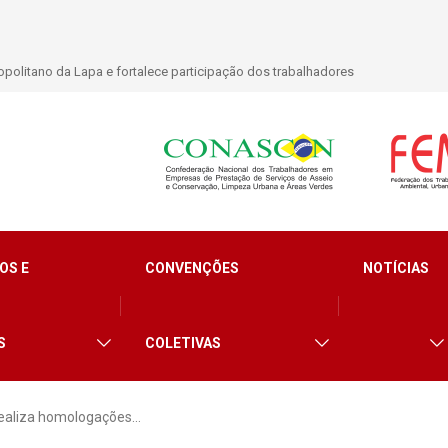
lidade para trabalhadores do Asseio em 2026
OS E
CONVENÇÕES
NOTÍCIAS
S
COLETIVAS
ealiza homologações…