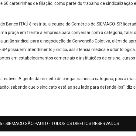
 60 carteirinhas de filiação, como parte do trabalho de sindicalização e
o Banco ITAÚ é restrita, a equipe do Comércio do SIEMACO-SP, liderada
a praça em frente à empresa para conversar com a categoria, falar so
da união sindical para a negociação da Convenção Coletiva, além de ap
P possuem: atendimento jurídico, assistência médica e odontológica, co
ontos em estabelecimentos comerciais e instituições de ensino, cursos 
 estiver. A gente dá um jeito de chegar na nossa categoria, pois a ma
ção, sabendo que o sindicato está ao seu lado para defendê-los”, diz o 
5 - SIEMACO SÃO PAULO - TODOS OS DIREITOS RESERVADOS