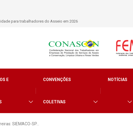
lidade para trabalhadores do Asseio em 2026
OS E
CONVENÇÕES
NOTÍCIAS
S
COLETIVAS
reiras: SIEMACO-SP…