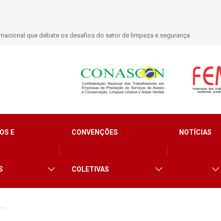
nacional que debate os desafios do setor de limpeza e segurança
OS E
CONVENÇÕES
NOTÍCIAS
S
COLETIVAS
1…